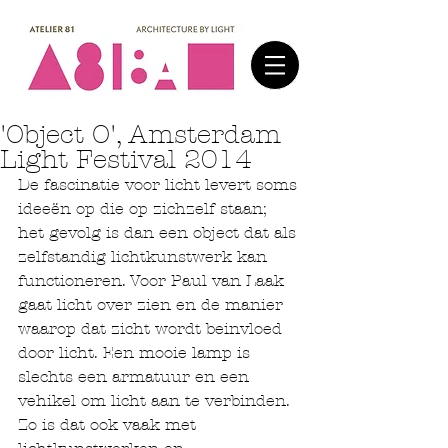
'Object O', Amsterdam
Light Festival 2014
De fascinatie voor licht levert soms 
ideeën op die op zichzelf staan; 
het gevolg is dan een object dat als 
zelfstandig lichtkunstwerk kan 
functioneren. Voor Paul van Laak 
gaat licht over zien en de manier 
waarop dat zicht wordt beinvloed 
door licht. Een mooie lamp is 
slechts een armatuur en een 
vehikel om licht aan te verbinden. 
Zo is dat ook vaak met 