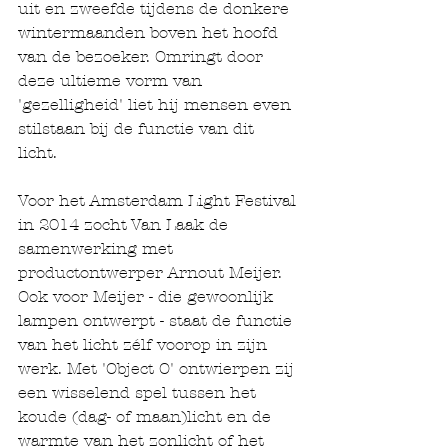
uit en zweefde tijdens de donkere 
wintermaanden boven het hoofd 
van de bezoeker. Omringt door 
deze ultieme vorm van 
'gezelligheid' liet hij mensen even 
stilstaan bij de functie van dit 
licht.  
Voor het Amsterdam Light Festival 
in 2014 zocht Van Laak de 
samenwerking met 
productontwerper Arnout Meijer. 
Ook voor Meijer - die gewoonlijk 
lampen ontwerpt - staat de functie 
van het licht zélf voorop in zijn 
werk. Met 'Object O' ontwierpen zij 
een wisselend spel tussen het 
koude (dag- of maan)licht en de 
warmte van het zonlicht of het 