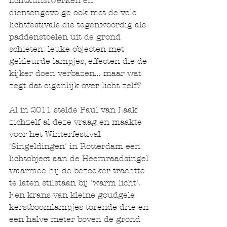
lichtkunstwerken en 
dientengevolge ook met de vele 
lichtfestivals die tegenwoordig als 
paddenstoelen uit de grond 
schieten: leuke objecten met 
gekleurde lampjes, effecten die de 
kijker doen verbazen... maar wat 
zegt dat eigenlijk over licht zelf?  
Al in 2011 stelde Paul van Laak 
zichzelf al deze vraag en maakte 
voor het Winterfestival 
'Singeldingen' in Rotterdam een 
lichtobject aan de Heemraadsingel 
waarmee hij de bezoeker trachtte 
te laten stilstaan bij 'warm licht'. 
Een krans van kleine goudgele 
kerstboomlampjes torende drie en 
een halve meter boven de grond 