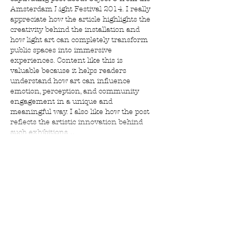
Amsterdam Light Festival 2014. I really 
appreciate how the article highlights the 
creativity behind the installation and 
how light art can completely transform 
public spaces into immersive 
experiences. Content like this is 
valuable because it helps readers 
understand how art can influence 
emotion, perception, and community 
engagement in a unique and 
meaningful way. I also like how the post 
reflects the artistic innovation behind 
such exhibitions…
Show More
Like
Reply
Recente
Blog berichten