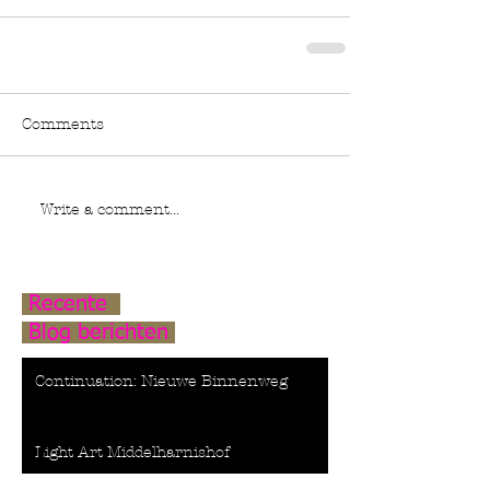
Comments
Write a comment...
Recente
Blog berichten
Continuation: Nieuwe Binnenweg
Light Art Middelharnishof