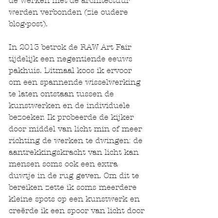
de werken met de architectuur 
werden verbonden (zie oudere 
blog-post). 
In 2013 betrok de RAW Art Fair 
tijdelijk een negentiende eeuws 
pakhuis. Ditmaal koos ik ervoor 
om een spannende wisselwerking 
te laten ontstaan tussen de 
kunstwerken en de individuele 
bezoeker. Ik probeerde de kijker 
door middel van licht min of meer 
richting de werken te dwingen: de 
aantrekkingskracht van licht kan 
mensen soms ook een extra 
duwtje in de rug geven. Om dit te 
bereiken zette ik soms meerdere 
kleine spots op een kunstwerk en 
creërde ik een spoor van licht door 