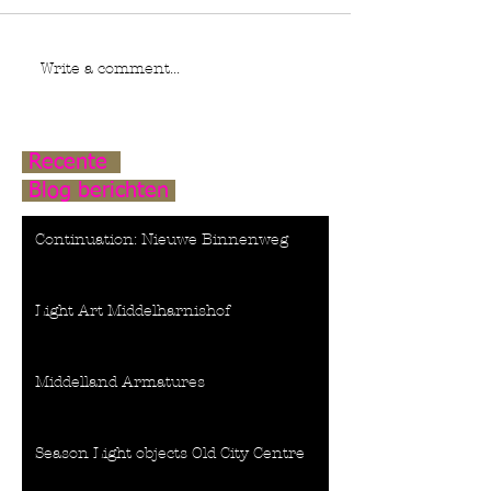
Write a comment...
Recente
Blog berichten
Continuation: Nieuwe Binnenweg
Light Art Middelharnishof
Middelland Armatures
Season Light objects Old City Centre