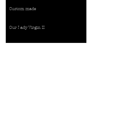
Custom made
Our Lady Virgin II
Custom Made...
Our new design: ASTAIR
Children's Museum Villa Zebra
New Amsterdam Apartment
Heading 6