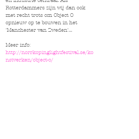
en industrie centraal. Als 
Rotterdammers zijn wij dan ook 
met recht trots om Object O 
opnieuw op te bouwen in het 
'Manchester van Zweden'... 
Meer info: 
http://norrkopinglightfestival.se/ko
nstverken/object-o/