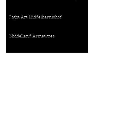
Light Art Middelharnishof
Middelland Armatures
Season Light objects Old City Centre
Custom made
Our Lady Virgin II
Custom Made...