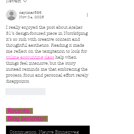
Newest
nayimar586
Nov 04, 2025
I really enjoyed the post about Atelier 
81’s design-focused piece in Norrköping 
it’s so rich with creative context and 
thoughtful aesthetics. Reading it made 
me reflect on the temptation to look for 
online accounting class
 help when 
things feel intensive, but the story 
instead reminds me that embracing the 
process, focus and personal effort rarely 
disappoints.
Like
Reply
Recente
Blog berichten
Continuation: Nieuwe Binnenweg